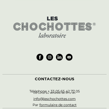
CONTACTEZ-NOUS
Téléphone + 33 05 65 42 77 05
Du Lundi au Vendredi de 9h à 18h
info@leschochottes.com
Par
formulaire de contact