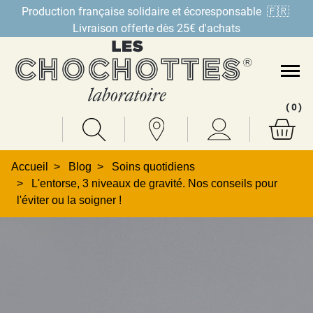
Production française solidaire et écoresponsable 🇫🇷
Livraison offerte dès 25€ d'achats
Accueil
Blog
Soins quotidiens
L'entorse, 3 niveaux de gravité. Nos conseils pour
l'éviter ou la soigner !